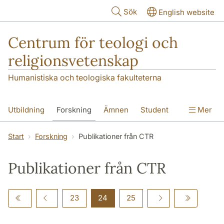
Hoppa till huvudinnehåll
Sök
English website
Centrum för teologi och
religionsvetenskap
Humanistiska och teologiska fakulteterna
Utbildning
Forskning
Ämnen
Student
Mer
Institutionen
Start
Forskning
Publikationer från CTR
Publikationer från CTR
23
24
25