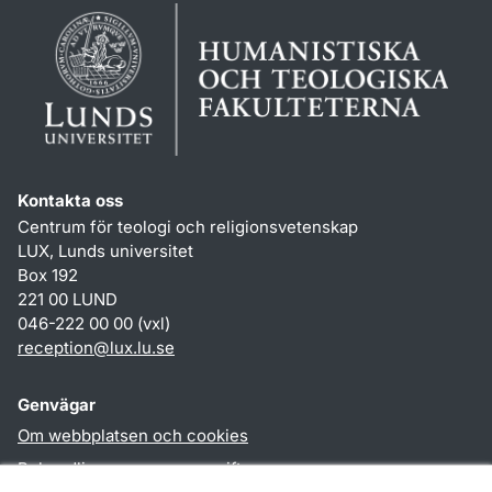
Kontakta oss
Centrum för teologi och religionsvetenskap
LUX, Lunds universitet
Box 192
221 00 LUND
046-222 00 00 (vxl)
reception
@
lux.lu
.
se
Genvägar
Om webbplatsen och cookies
Behandling av personuppgifter