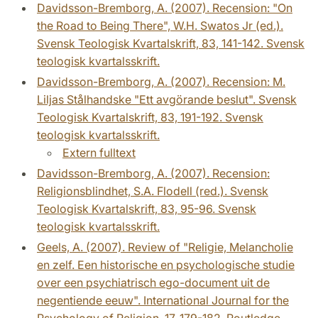
Davidsson-Bremborg, A. (2007). Recension: "On
the Road to Being There", W.H. Swatos Jr (ed.).
Svensk Teologisk Kvartalskrift, 83, 141-142. Svensk
teologisk kvartalsskrift.
Davidsson-Bremborg, A. (2007). Recension: M.
Liljas Stålhandske "Ett avgörande beslut". Svensk
Teologisk Kvartalskrift, 83, 191-192. Svensk
teologisk kvartalsskrift.
Extern fulltext
Davidsson-Bremborg, A. (2007). Recension:
Religionsblindhet, S.A. Flodell (red.). Svensk
Teologisk Kvartalskrift, 83, 95-96. Svensk
teologisk kvartalsskrift.
Geels, A. (2007). Review of "Religie, Melancholie
en zelf. Een historische en psychologische studie
over een psychiatrisch ego-document uit de
negentiende eeuw". International Journal for the
Psychology of Religion, 17, 179-182. Routledge.