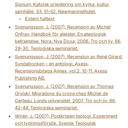
Signum: Katolsk orientering om kyrka, kultur,
samhälle, 33, 51-52. Newmaninstitutet.
Extern fulltext
Svenungsson, J. (2007). Recension av Michel
Onfray, Handbok för ateister. En ateologisk
betraktelse. Nora: Nya Doxa, 2006. Tro och liv, 66,
29-30. Teologiska seminariet.
Svenungsson, J. (2007). Recension av René Girard,
Syndabocken – en antologi. Axess,
Recensionsbilaga Annex, vol.2, 10-11. Axess
Publishing AB.
Svenungsson, J. (2007). Recension av Thomas
Orylski, Migrations du croire chez Michel de
Certeau. Lunds universitet, 2007. Tro och liv, 66,
42-44. Teologiska seminariet.
Wirén, J. (2007). Postkristen teologi. Experiment
och tydningsförsök. Svensk Teologisk