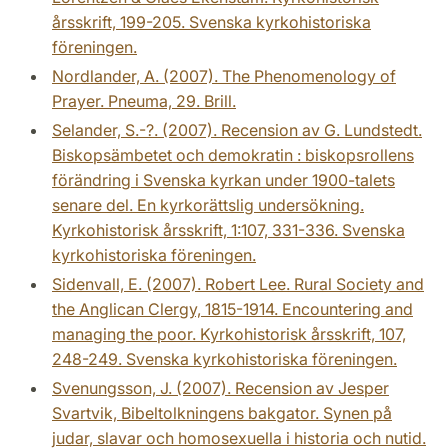
årsskrift, 199-205. Svenska kyrkohistoriska
föreningen.
Nordlander, A. (2007). The Phenomenology of
Prayer. Pneuma, 29. Brill.
Selander, S.-?. (2007). Recension av G. Lundstedt.
Biskopsämbetet och demokratin : biskopsrollens
förändring i Svenska kyrkan under 1900-talets
senare del. En kyrkorättslig undersökning.
Kyrkohistorisk årsskrift, 1:107, 331-336. Svenska
kyrkohistoriska föreningen.
Sidenvall, E. (2007). Robert Lee. Rural Society and
the Anglican Clergy, 1815-1914. Encountering and
managing the poor. Kyrkohistorisk årsskrift, 107,
248-249. Svenska kyrkohistoriska föreningen.
Svenungsson, J. (2007). Recension av Jesper
Svartvik, Bibeltolkningens bakgator. Synen på
judar, slavar och homosexuella i historia och nutid.