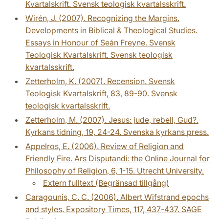
Kvartalskrift. Svensk teologisk kvartalsskrift.
Wirén, J. (2007). Recognizing the Margins.
Developments in Biblical & Theological Studies.
Essays in Honour of Seán Freyne. Svensk
Teologisk Kvartalskrift. Svensk teologisk
kvartalsskrift.
Zetterholm, K. (2007). Recension. Svensk
Teologisk Kvartalskrift, 83, 89-90. Svensk
teologisk kvartalsskrift.
Zetterholm, M. (2007). Jesus: jude, rebell, Gud?.
Kyrkans tidning, 19, 24-24. Svenska kyrkans press.
Appelros, E. (2006). Review of Religion and
Friendly Fire. Ars Disputandi: the Online Journal for
Philosophy of Religion, 6, 1-15. Utrecht University.
Extern fulltext (Begränsad tillgång)
Caragounis, C. C. (2006). Albert Wifstrand epochs
and styles. Expository Times, 117, 437-437. SAGE