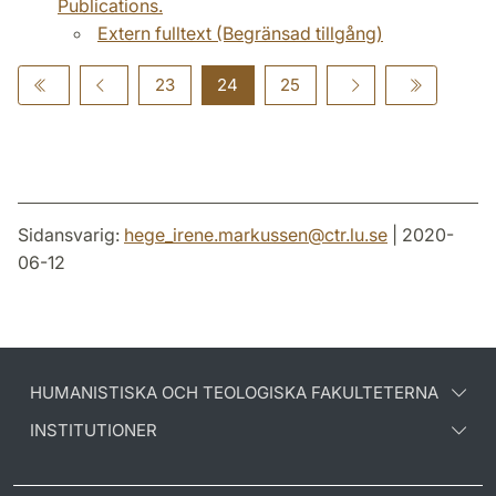
Publications.
Extern fulltext (Begränsad tillgång)
23
24
25
Sidansvarig:
hege_irene.markussen
@
ctr.lu
.
se
| 2020-
06-12
HUMANISTISKA OCH TEOLOGISKA FAKULTETERNA
INSTITUTIONER