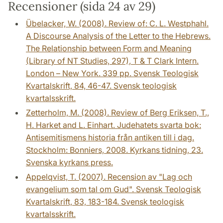
Recensioner (sida 24 av 29)
Übelacker, W. (2008). Review of: C. L. Westphahl.
A Discourse Analysis of the Letter to the Hebrews.
The Relationship between Form and Meaning
(Library of NT Studies, 297), T & T Clark Intern.
London – New York. 339 pp. Svensk Teologisk
Kvartalskrift, 84, 46-47. Svensk teologisk
kvartalsskrift.
Zetterholm, M. (2008). Review of Berg Eriksen, T.,
H. Harket and L. Einhart. Judehatets svarta bok:
Antisemitismens historia från antiken till i dag.
Stockholm: Bonniers, 2008. Kyrkans tidning, 23.
Svenska kyrkans press.
Appelqvist, T. (2007). Recension av "Lag och
evangelium som tal om Gud". Svensk Teologisk
Kvartalskrift, 83, 183-184. Svensk teologisk
kvartalsskrift.