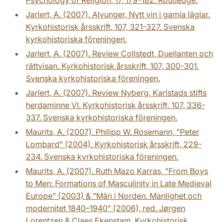
Jarlert, A. (2007). Alvunger, Nytt vin i gamla läglar.
Kyrkohistorisk årsskrift, 107, 321-327. Svenska
kyrkohistoriska föreningen.
Jarlert, A. (2007). Review Collstedt, Duellanten och
rättvisan. Kyrkohistorisk årsskrift, 107, 300-301.
Svenska kyrkohistoriska föreningen.
Jarlert, A. (2007). Review Nyberg, Karlstads stifts
herdaminne VI. Kyrkohistorisk årsskrift, 107, 336-
337. Svenska kyrkohistoriska föreningen.
Maurits, A. (2007). Philipp W. Rosemann, "Peter
Lombard" (2004). Kyrkohistorisk årsskrift, 229-
234. Svenska kyrkohistoriska föreningen.
Maurits, A. (2007). Ruth Mazo Karras, "From Boys
to Men: Formations of Masculinity in Late Medieval
Europe" (2003) & "Män i Norden. Manlighet och
modernitet 1840­–1940" (2006), red. Jørgen
Lorentzen & Claes Ekenstam. Kyrkohistorisk