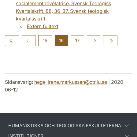
socialement révélatrice. Svensk Teologisk
Kvartalskrift, 88, 36-37. Svensk teologisk
kvartalsskrift.
Extern fulltext
15
16
17
Sidansvarig:
hege_irene.markussen
@
ctr.lu
.
se
| 2020-
06-12
HUMANISTISKA OCH TEOLOGISKA FAKULTETERNA
INSTITUTIONER