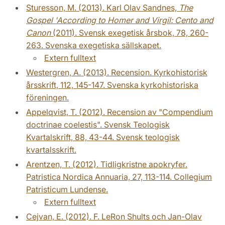
Sturesson, M. (2013). Karl Olav Sandnes,
The
Gospel 'According to Homer and Virgil: Cento and
Canon
(2011). Svensk exegetisk årsbok, 78, 260-
263. Svenska exegetiska sällskapet.
Extern fulltext
Westergren, A. (2013). Recension. Kyrkohistorisk
årsskrift, 112, 145-147. Svenska kyrkohistoriska
föreningen.
Appelqvist, T. (2012). Recension av "Compendium
doctrinae coelestis". Svensk Teologisk
Kvartalskrift, 88, 43-44. Svensk teologisk
kvartalsskrift.
Arentzen, T. (2012). Tidligkristne apokryfer.
Patristica Nordica Annuaria, 27, 113-114. Collegium
Patristicum Lundense.
Extern fulltext
Cejvan, E. (2012). F. LeRon Shults och Jan-Olav