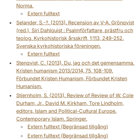
Norma.
Extern fulltext
Selander, S.-?. (2013). Recension av V-A. Grönqvist
(red.), Siri Dahlquist : Psalmförfattare, prästfru och
teolog. Kyrkohistorisk årsskrift, 1:113, 249-252.
Svenska kyrkohistoriska föreningen.
Extern fulltext
Stenqvist, C. (2013). Du, jag och det gemensamma.
Kristen humanism 2013/2014, 75, 108-109.
Förbundet Kristen Humanism, Förbundet Kristen
Humanism.
Stjernholm, S. (2013). Review of Review of W. Cole
Durham, Jr., David M. Kirkham, Tore Lindholm,
editors, Islam and Political-Cultural Europe.
Contemporary Islam. Springer.
Extern fulltext (Begränsad tillgång)
Extern fulltext (Begränsad tillgång)