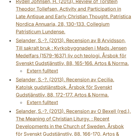
Rydell Johnsén, H. (2013). Review of Torstein
Theodor Tollefsen, Activity and Participation in
Late Antique and Early Christian Thought. Patristica
Nordica Annuaria, 28, 130-133. Collegium
Patristicum Lundense.
Selander, S.-?. (2013). Recension av B Arvidsson,
Till sakralt bruk : Kyrkobyggnaden i Mads Jensen
Medelfars (1579-1637) liv och teologi. Årsbok för
Svenskt Gudstjänstliv, 88, 165-166. Artos & Norma.
Extern fulltext
Selander, S.-?. (2013). Recension av Cecilia.
Katolsk gudstjänstbok. Årsbok för Svenskt
Gudstjänstliv, 88, 172-177. Artos & Norma.
Extern fulltext
Selander, S.-?. (2013). Recension av O Bexell (red.),
The Meaning of Christian Liturgy. : Recent
Developments in the Church of Sweden. Årsbok
för Svenskt Gudstjänstliv, 88, 166-170. Artos &