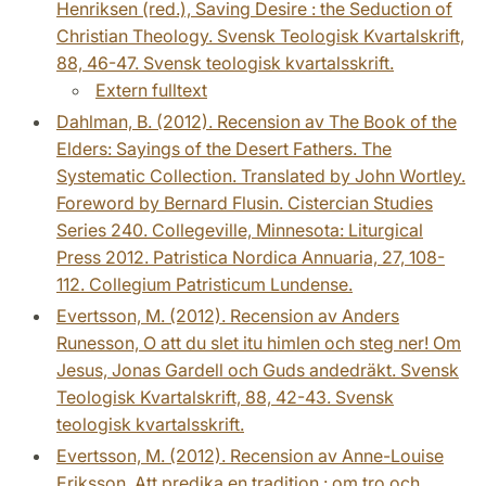
Henriksen (red.), Saving Desire : the Seduction of
Christian Theology. Svensk Teologisk Kvartalskrift,
88, 46-47. Svensk teologisk kvartalsskrift.
Extern fulltext
Dahlman, B. (2012). Recension av The Book of the
Elders: Sayings of the Desert Fathers. The
Systematic Collection. Translated by John Wortley.
Foreword by Bernard Flusin. Cistercian Studies
Series 240. Collegeville, Minnesota: Liturgical
Press 2012. Patristica Nordica Annuaria, 27, 108-
112. Collegium Patristicum Lundense.
Evertsson, M. (2012). Recension av Anders
Runesson, O att du slet itu himlen och steg ner! Om
Jesus, Jonas Gardell och Guds andedräkt. Svensk
Teologisk Kvartalskrift, 88, 42-43. Svensk
teologisk kvartalsskrift.
Evertsson, M. (2012). Recension av Anne-Louise
Eriksson, Att predika en tradition : om tro och