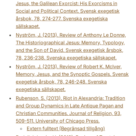
Jesus, the Galilean Exorcist: His Exorcisms in
Social and Political Context. Svensk exegetisk
årsbok, 78, 274-277. Svenska exegetiska
sällskapet.
Nyström, J. (2013). Review of Anthony Le Donne,
The Historiographical Jesus: Memory, Typology,
and the Son of David. Svensk exegetisk årsbok,
78, 236-238. Svenska exegetiska sällskapet.
Nyström, J. (2013). Review of Robert K. McIver,
Memory, Jesus, and the Synoptic Gospels. Svensk
exegetisk årsbok, 78, 246-248. Svenska
exegetiska sällskapet.
Rubenson, S. (2013). Riot in Alexandria: Tradition
and Group Dynamics in Late Antique Pagan and
Christian Communities. Journal of Religion, 93,
509-511. University of Chicago Press.
Extern fulltext (Begränsad tillgång)