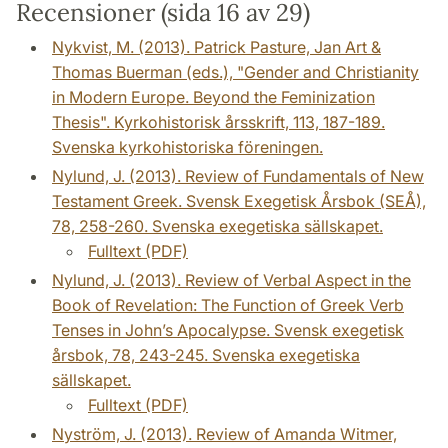
Recensioner (sida 16 av 29)
Nykvist, M. (2013). Patrick Pasture, Jan Art &
Thomas Buerman (eds.), "Gender and Christianity
in Modern Europe. Beyond the Feminization
Thesis". Kyrkohistorisk årsskrift, 113, 187-189.
Svenska kyrkohistoriska föreningen.
Nylund, J. (2013). Review of Fundamentals of New
Testament Greek. Svensk Exegetisk Årsbok (SEÅ),
78, 258-260. Svenska exegetiska sällskapet.
Fulltext (PDF)
Nylund, J. (2013). Review of Verbal Aspect in the
Book of Revelation: The Function of Greek Verb
Tenses in John’s Apocalypse. Svensk exegetisk
årsbok, 78, 243-245. Svenska exegetiska
sällskapet.
Fulltext (PDF)
Nyström, J. (2013). Review of Amanda Witmer,