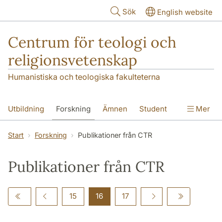
Hoppa till huvudinnehåll
Sök
English website
Centrum för teologi och
religionsvetenskap
Humanistiska och teologiska fakulteterna
Utbildning
Forskning
Ämnen
Student
Mer
Institutionen
Start
Forskning
Publikationer från CTR
Publikationer från CTR
15
16
17