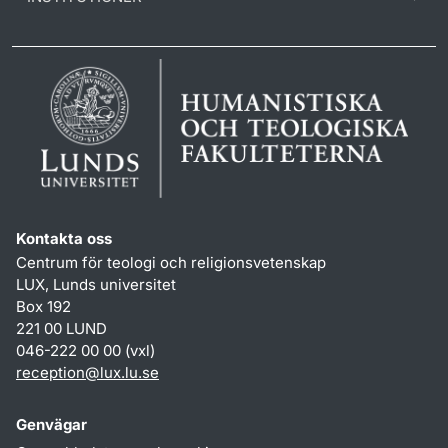
Kontakta oss
Centrum för teologi och religionsvetenskap
LUX, Lunds universitet
Box 192
221 00 LUND
046-222 00 00 (vxl)
reception
@
lux.lu
.
se
Genvägar