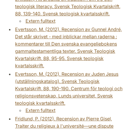
teologisk literacy. Svensk Teologisk Kvartalskrift,
88, 139-140. Svensk teologisk kvartalsskrift.
Extern fulltext
Evertsson, M. (2012). Recension av Gunnel André,
Det står skrivet - med inblickar mellan raderna :
kommentarer till Den svenska evangeliebokens
gammaltestamentliga texter. Svensk Teologisk
Kvartalskrift, 88, 95-95. Svensk teologisk
kvartalsskrift.
Evertsson, M. (2012). Recension av Juden Jesus
(utställningskatalog). Svensk Teologisk
Kvartalskrift, 88, 190-190. Centrum för teologi och
religionsvetenskap, Lunds universitet, Svensk
teologisk kvartalsskrift.
Extern fulltext
Fridlund, P. (2012). Recension av Pierre Gisel,
Traiter du religieux à l'université—une dispute