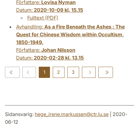
Författare:
Lovisa Nyman
Datum:
2020-10-09 kl. 15.15
Fulltext (PDF)
Avhandling:
As a Fire Beneath the Ashes : The
Quest for Chinese Wisdom within Occultism,
1850-1949.
Författare:
Johan Nilsson
Datum:
2020-02-28 kl. 13.15
1
2
3
Sidansvarig:
hege_irene.markussen
@
ctr.lu
.
se
| 2020-
06-12