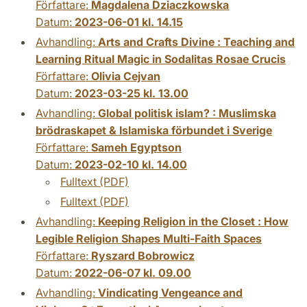
Författare:
Magdalena Dziaczkowska
Datum:
2023-06-01 kl. 14.15
Avhandling:
Arts and Crafts Divine : Teaching and
Learning Ritual Magic in Sodalitas Rosae Crucis
Författare:
Olivia Cejvan
Datum:
2023-03-25 kl. 13.00
Avhandling:
Global politisk islam? : Muslimska
brödraskapet & Islamiska förbundet i Sverige
Författare:
Sameh Egyptson
Datum:
2023-02-10 kl. 14.00
Fulltext (PDF)
Fulltext (PDF)
Avhandling:
Keeping Religion in the Closet : How
Legible Religion Shapes Multi-Faith Spaces
Författare:
Ryszard Bobrowicz
Datum:
2022-06-07 kl. 09.00
Avhandling:
Vindicating Vengeance and