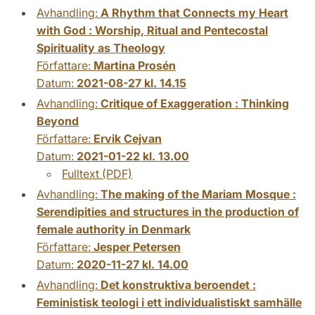
Avhandling:
A Rhythm that Connects my Heart
with God : Worship, Ritual and Pentecostal
Spirituality as Theology
Författare:
Martina Prosén
Datum:
2021-08-27 kl. 14.15
Avhandling:
Critique of Exaggeration : Thinking
Beyond
Författare:
Ervik Cejvan
Datum:
2021-01-22 kl. 13.00
Fulltext (PDF)
Avhandling:
The making of the Mariam Mosque :
Serendipities and structures in the production of
female authority in Denmark
Författare:
Jesper Petersen
Datum:
2020-11-27 kl. 14.00
Avhandling:
Det konstruktiva beroendet :
Feministisk teologi i ett individualistiskt samhälle