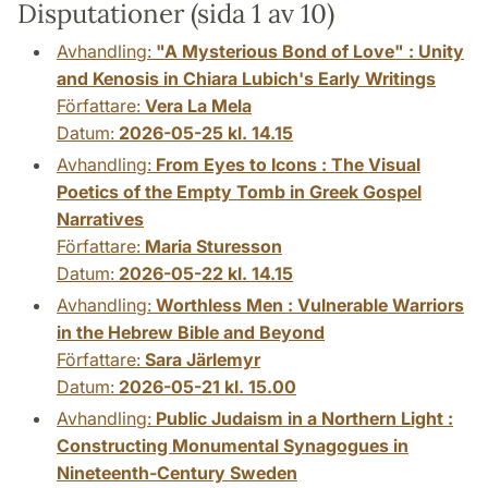
Disputationer (sida 1 av 10)
Avhandling:
"A Mysterious Bond of Love" : Unity
and Kenosis in Chiara Lubich's Early Writings
Författare:
Vera La Mela
Datum:
2026-05-25 kl. 14.15
Avhandling:
From Eyes to Icons : The Visual
Poetics of the Empty Tomb in Greek Gospel
Narratives
Författare:
Maria Sturesson
Datum:
2026-05-22 kl. 14.15
Avhandling:
Worthless Men : Vulnerable Warriors
in the Hebrew Bible and Beyond
Författare:
Sara Järlemyr
Datum:
2026-05-21 kl. 15.00
Avhandling:
Public Judaism in a Northern Light :
Constructing Monumental Synagogues in
Nineteenth-Century Sweden