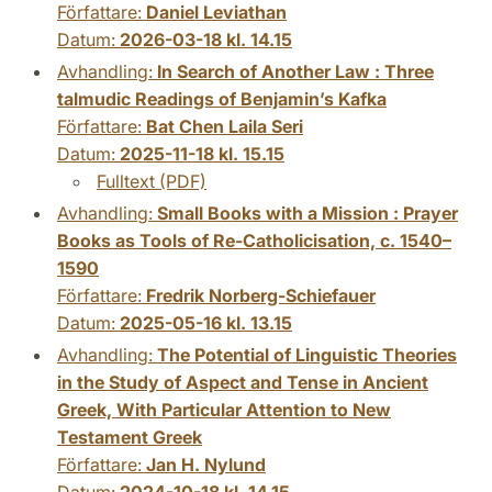
Författare:
Daniel Leviathan
Datum:
2026-03-18 kl. 14.15
Avhandling:
In Search of Another Law : Three
talmudic Readings of Benjamin’s Kafka
Författare:
Bat Chen Laila Seri
Datum:
2025-11-18 kl. 15.15
Fulltext (PDF)
Avhandling:
Small Books with a Mission : Prayer
Books as Tools of Re-Catholicisation, c. 1540–
1590
Författare:
Fredrik Norberg-Schiefauer
Datum:
2025-05-16 kl. 13.15
Avhandling:
The Potential of Linguistic Theories
in the Study of Aspect and Tense in Ancient
Greek, With Particular Attention to New
Testament Greek
Författare:
Jan H. Nylund
Datum:
2024-10-18 kl. 14.15