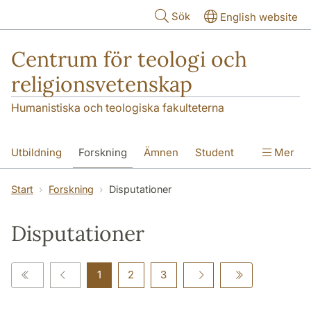
Hoppa till huvudinnehåll
Sök
English website
Centrum för teologi och
religionsvetenskap
Humanistiska och teologiska fakulteterna
Utbildning
Forskning
Ämnen
Student
Mer
Institutionen
Start
Forskning
Disputationer
Disputationer
1
2
3