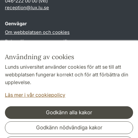
046-222 00 00 (vxl)
reception
@
lux.lu
.
se
Genvägar
Om webbplatsen och cookies
Behandling av personuppgifter
Tillgänglighetsredogörelse
Användning av cookies
TYPO3-login
Lunds universitet använder cookies för att se till att
webbplatsen fungerar korrekt och för att förbättra din
Följ oss i sociala medier
upplevelse.
Facebook
Läs mer i vår cookiepolicy
Godkänn alla kakor
Samarbeten och nätverk
Godkänn nödvändiga kakor